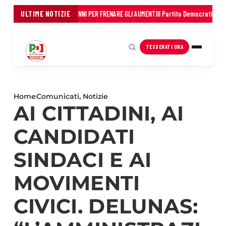
NI: 45 MILIONI IN TRE ANNI PER FRENARE GLI AUMENTI
ULTIME NOTIZIE
Il Partito Democratico della 
TESSERATI ORA
Home
Comunicati
,
Notizie
AI CITTADINI, AI
CANDIDATI
SINDACI E AI
MOVIMENTI
CIVICI. DELUNAS: