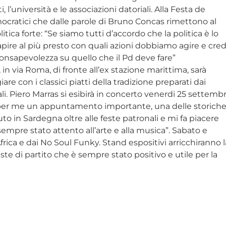
’università e le associazioni datoriali. Alla Festa de
ocratici che dalle parole di Bruno Concas rimettono al
itica forte: “Se siamo tutti d’accordo che la politica è lo
ire al più presto con quali azioni dobbiamo agire e cre
 consapevolezza su quello che il Pd deve fare”
, in via Roma, di fronte all’ex stazione marittima, sarà
are con i classici piatti della tradizione preparati dai
ali. Piero Marras si esibirà in concerto venerdi 25 settemb
“E’ per me un appuntamento importante, una delle storich
 in Sardegna oltre alle feste patronali e mi fa piacere
 sempre stato attento all’arte e alla musica”. Sabato e
rica e dai No Soul Funky. Stand espositivi arricchiranno l
este di partito che è sempre stato positivo e utile per la