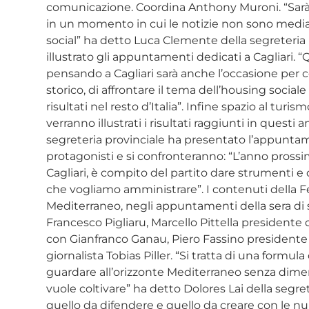
comunicazione. Coordina Anthony Muroni. “Sarà l
in un momento in cui le notizie non sono mediat
social” ha detto Luca Clemente della segreteria 
illustrato gli appuntamenti dedicati a Cagliari. 
pensando a Cagliari sarà anche l’occasione per 
storico, di affrontare il tema dell’housing socia
risultati nel resto d’Italia”. Infine spazio al tu
verranno illustrati i risultati raggiunti in questi 
segreteria provinciale ha presentato l’appunta
protagonisti e si confronteranno: “L’anno prossi
Cagliari, è compito del partito dare strumenti e
che vogliamo amministrare”. I contenuti della Fe
Mediterraneo, negli appuntamenti della sera di s
Francesco Pigliaru, Marcello Pittella presidente 
con Gianfranco Ganau, Piero Fassino presidente 
giornalista Tobias Piller. “Si tratta di una formu
guardare all’orizzonte Mediterraneo senza dimen
vuole coltivare” ha detto Dolores Lai della segret
quello da difendere e quello da creare con le n