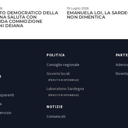
26
19 Luglio 2026
ITO DEMOCRATICO DELLA
EMANUELA LOI, LA SARD
NA SALUTA CON
NON DIMENTICA
NDA COMMOZIONE
NI DEIANA
POLITICA
PARTE
Consiglio regionale
Aderisc
Governi locali
Diventa
I
(PRESTO DISPONIBILE)
Laboratorio Sardegna
asparenti
(PRESTO DISPONIBILE)
a
NOTIZIE
ervizio
Comunicati