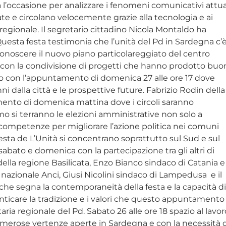
’occasione per analizzare i fenomeni comunicativi attual
e e circolano velocemente grazie alla tecnologia e ai
regionale. Il segretario cittadino Nicola Montaldo ha
“Questa festa testimonia che l’unità del Pd in Sardegna c’è
conoscere il nuovo piano particolareggiato del centro
le con la condivisione di progetti che hanno prodotto buo
rismo con l’appuntamento di domenica 27 alle ore 17 dove
anni dalla città e le prospettive future. Fabrizio Rodin della
mento di domenica mattina dove i circoli saranno
mo si terranno le elezioni amministrative non solo a
 competenze per migliorare l’azione politica nei comuni
sta de L’Unità si concentrano soprattutto sul Sud e sul
abato e domenica con la partecipazione tra gli altri di
della regione Basilicata, Enzo Bianco sindaco di Catania e
nazionale Anci, Giusi Nicolini sindaco di Lampedusa e il
la che segna la contemporaneità della festa e la capacità d
ticare la tradizione e i valori che questo appuntamento
aria regionale del Pd. Sabato 26 alle ore 18 spazio al lavor
umerose vertenze aperte in Sardegna e con la necessità 