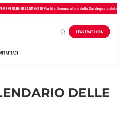
AUMENTI
Il Partito Democratico della Sardegna saluta con profonda commozione 
TESSERATI ORA
ONTATTACI
ALENDARIO DELLE