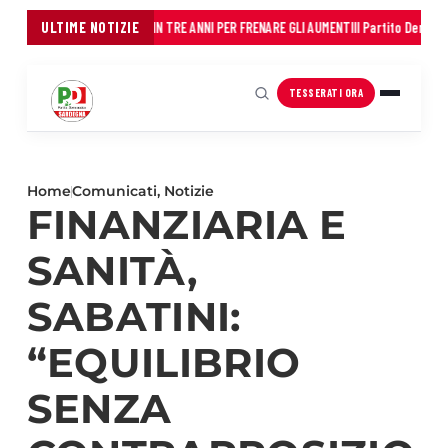
EI COMUNI: 45 MILIONI IN TRE ANNI PER FRENARE GLI AUMENTI
ULTIME NOTIZIE
Il Partito Democratico 
TESSERATI ORA
Home
Comunicati
,
Notizie
FINANZIARIA E
SANITÀ,
SABATINI:
“EQUILIBRIO
SENZA