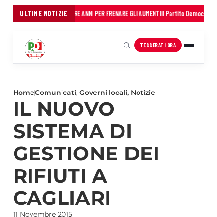
 COMUNI: 45 MILIONI IN TRE ANNI PER FRENARE GLI AUMENTI
ULTIME NOTIZIE
Il Partito Democratico de
TESSERATI ORA
Home
Comunicati
,
Governi locali
,
Notizie
IL NUOVO
SISTEMA DI
GESTIONE DEI
RIFIUTI A
CAGLIARI
11 Novembre 2015