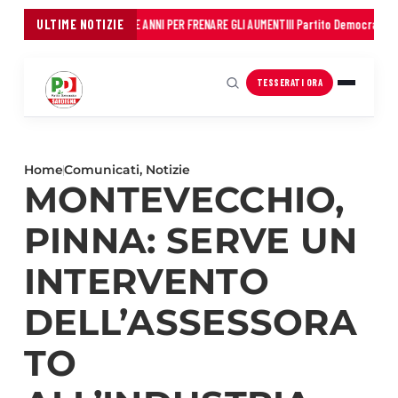
OMUNI: 45 MILIONI IN TRE ANNI PER FRENARE GLI AUMENTI
ULTIME NOTIZIE
Il Partito Democratico dell
TESSERATI ORA
Home
Comunicati
,
Notizie
MONTEVECCHIO,
PINNA: SERVE UN
INTERVENTO
DELL’ASSESSORA
TO