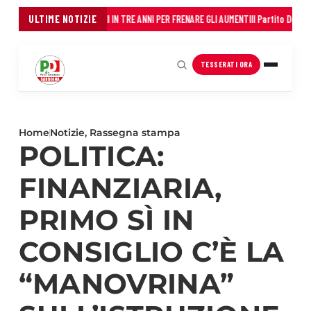
 DEI COMUNI: 45 MILIONI IN TRE ANNI PER FRENARE GLI AUMENTI
ULTIME NOTIZIE
Il Partito Democratic
TESSERATI ORA
Home
Notizie
,
Rassegna stampa
POLITICA:
FINANZIARIA,
PRIMO SÌ IN
CONSIGLIO C’È LA
“MANOVRINA”