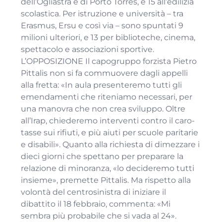
dell’Ogliastra e di Porto Torres, e 15 all’edilizia
scolastica. Per istruzione e università – tra
Erasmus, Ersu e così via – sono spuntati 9
milioni ulteriori, e 13 per biblioteche, cinema,
spettacolo e associazioni sportive.
L’OPPOSIZIONE Il capogruppo forzista Pietro
Pittalis non si fa commuovere dagli appelli
alla fretta: «In aula presenteremo tutti gli
emendamenti che riteniamo necessari, per
una manovra che non crea sviluppo. Oltre
all’Irap, chiederemo interventi contro il caro-
tasse sui rifiuti, e più aiuti per scuole paritarie
e disabili». Quanto alla richiesta di dimezzare i
dieci giorni che spettano per preparare la
relazione di minoranza, «lo decideremo tutti
insieme», premette Pittalis. Ma rispetto alla
volontà del centrosinistra di iniziare il
dibattito il 18 febbraio, commenta: «Mi
sembra più probabile che si vada al 24».