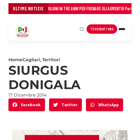
AL FIANCO DEI COMUNI: 45 MILIONI IN TRE ANNI PER FRENARE GLI AUMENTI
ULTIME NOTIZIE
Il Partito D
TESSERATI ORA
Home
Cagliari
,
Territori
SIURGUS
DONIGALA
17 Dicembre 2014
Facebook
Twitter
WhatsApp