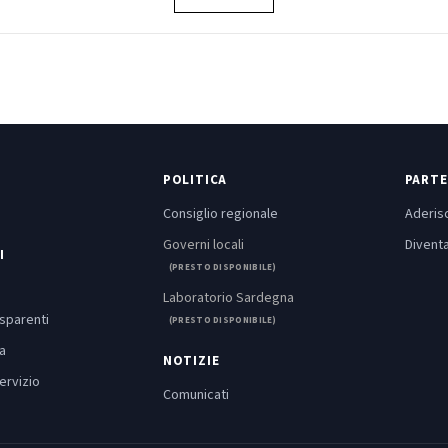
POLITICA
PARTE
Consiglio regionale
Aderisc
Governi locali
Diventa
I
(PRESTO DISPONIBILE)
Laboratorio Sardegna
asparenti
(PRESTO DISPONIBILE)
a
NOTIZIE
ervizio
Comunicati