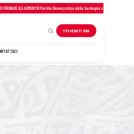
E GLI AUMENTI
Il Partito Democratico della Sardegna saluta con profonda commoz
TESSERATI ORA
ONTATTACI