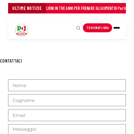
AL FIANCO DEI COMUNI: 45 MILIONI IN TRE ANNI PER FRENARE GLI AUMENTI
ULTIME NOTIZIE
Il Partito De
TESSERATI ORA
CONTATTACI