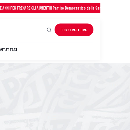
ER FRENARE GLI AUMENTI
Il Partito Democratico della Sardegna saluta con profond
TESSERATI ORA
ONTATTACI