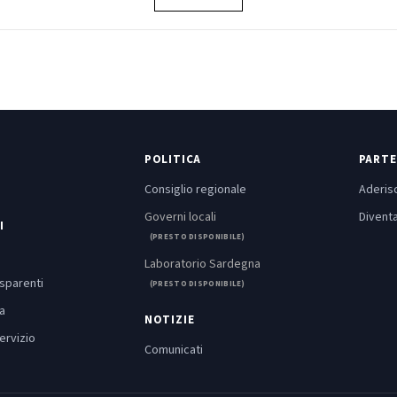
POLITICA
PARTE
Consiglio regionale
Aderisc
Governi locali
Diventa
I
(PRESTO DISPONIBILE)
Laboratorio Sardegna
asparenti
(PRESTO DISPONIBILE)
a
NOTIZIE
ervizio
Comunicati