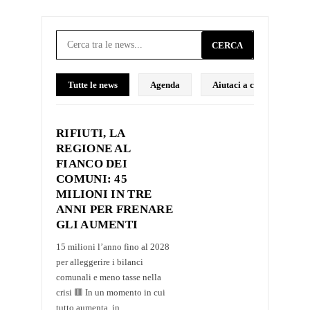
CERCA
Tutte le news
Agenda
Aiutaci a costruire il p
RIFIUTI, LA
REGIONE AL
FIANCO DEI
COMUNI: 45
MILIONI IN TRE
ANNI PER FRENARE
GLI AUMENTI
15 milioni l’anno fino al 2028
per alleggerire i bilanci
comunali e meno tasse nella
crisi 🟥 In un momento in cui
tutto aumenta, in...