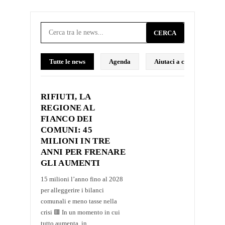
CERCA
Tutte le news
Agenda
Aiutaci a costruire il p
RIFIUTI, LA
REGIONE AL
FIANCO DEI
COMUNI: 45
MILIONI IN TRE
ANNI PER FRENARE
GLI AUMENTI
15 milioni l’anno fino al 2028
per alleggerire i bilanci
comunali e meno tasse nella
crisi 🟥 In un momento in cui
tutto aumenta, in...