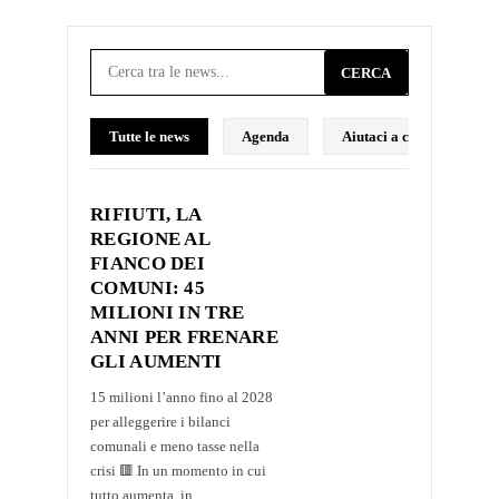
CERCA
Tutte le news
Agenda
Aiutaci a costruire il p
RIFIUTI, LA
REGIONE AL
FIANCO DEI
COMUNI: 45
MILIONI IN TRE
ANNI PER FRENARE
GLI AUMENTI
15 milioni l’anno fino al 2028
per alleggerire i bilanci
comunali e meno tasse nella
crisi 🟥 In un momento in cui
tutto aumenta, in...