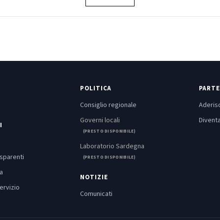
POLITICA
PARTE
Consiglio regionale
Aderisc
Governi locali
Diventa
I
(PRESTO DISPONIBILE)
Laboratorio Sardegna
asparenti
(PRESTO DISPONIBILE)
a
NOTIZIE
ervizio
Comunicati