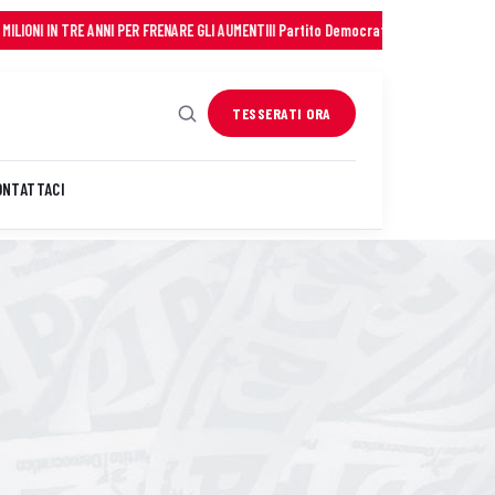
N TRE ANNI PER FRENARE GLI AUMENTI
Il Partito Democratico della Sardegna saluta
TESSERATI ORA
ONTATTACI