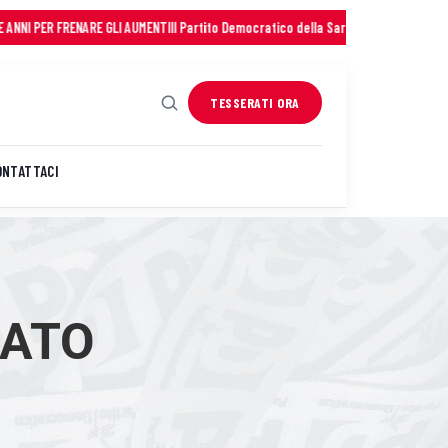
PER FRENARE GLI AUMENTI
Il Partito Democratico della Sardegna saluta con profo
TESSERATI ORA
ONTATTACI
TATO