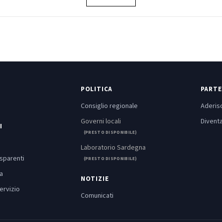
POLITICA
PARTE
Consiglio regionale
Aderisc
Governi locali
Diventa
I
(PRESTO DISPONIBILE)
Laboratorio Sardegna
asparenti
(PRESTO DISPONIBILE)
a
NOTIZIE
ervizio
Comunicati