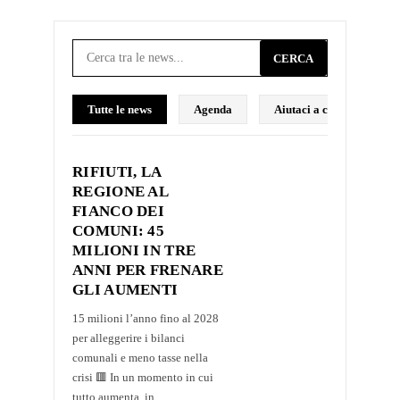
CERCA
Tutte le news
Agenda
Aiutaci a costruire il p
RIFIUTI, LA
REGIONE AL
FIANCO DEI
COMUNI: 45
MILIONI IN TRE
ANNI PER FRENARE
GLI AUMENTI
15 milioni l’anno fino al 2028
per alleggerire i bilanci
comunali e meno tasse nella
crisi 🟥 In un momento in cui
tutto aumenta, in...