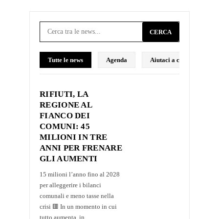
CERCA
Tutte le news
Agenda
Aiutaci a costruire il p
RIFIUTI, LA
REGIONE AL
FIANCO DEI
COMUNI: 45
MILIONI IN TRE
ANNI PER FRENARE
GLI AUMENTI
15 milioni l’anno fino al 2028
per alleggerire i bilanci
comunali e meno tasse nella
crisi 🟥 In un momento in cui
tutto aumenta, in...