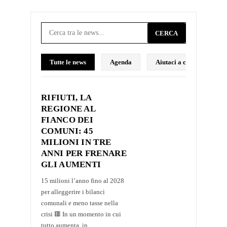
CERCA
Tutte le news
Agenda
Aiutaci a costruire il p
RIFIUTI, LA
REGIONE AL
FIANCO DEI
COMUNI: 45
MILIONI IN TRE
ANNI PER FRENARE
GLI AUMENTI
15 milioni l’anno fino al 2028
per alleggerire i bilanci
comunali e meno tasse nella
crisi 🟥 In un momento in cui
tutto aumenta, in...