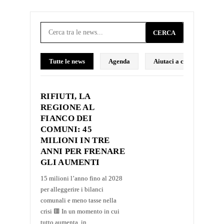
CERCA
Tutte le news
Agenda
Aiutaci a costruire il p
RIFIUTI, LA
REGIONE AL
FIANCO DEI
COMUNI: 45
MILIONI IN TRE
ANNI PER FRENARE
GLI AUMENTI
15 milioni l’anno fino al 2028
per alleggerire i bilanci
comunali e meno tasse nella
crisi 🟥 In un momento in cui
tutto aumenta, in...