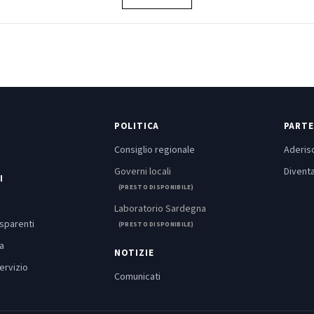
POLITICA
PARTE
Consiglio regionale
Aderisc
Governi locali
Diventa
I
(PRESTO DISPONIBILE)
Laboratorio Sardegna
asparenti
(PRESTO DISPONIBILE)
a
NOTIZIE
ervizio
Comunicati