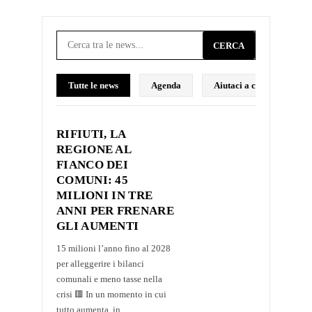
CERCA
Tutte le news
Agenda
Aiutaci a costruire il p
RIFIUTI, LA
REGIONE AL
FIANCO DEI
COMUNI: 45
MILIONI IN TRE
ANNI PER FRENARE
GLI AUMENTI
15 milioni l’anno fino al 2028
per alleggerire i bilanci
comunali e meno tasse nella
crisi 🟥 In un momento in cui
tutto aumenta, in...