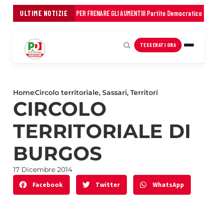
UNI: 45 MILIONI IN TRE ANNI PER FRENARE GLI AUMENTI
ULTIME NOTIZIE
Il Partito Democratico della 
TESSERATI ORA
Home
Circolo territoriale
,
Sassari
,
Territori
CIRCOLO
TERRITORIALE DI
BURGOS
17 Dicembre 2014
Facebook
Twitter
WhatsApp