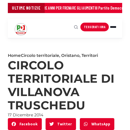
DEI COMUNI: 45 MILIONI IN TRE ANNI PER FRENARE GLI AUMENTI
ULTIME NOTIZIE
Il Partito Democratico
TESSERATI ORA
Home
Circolo territoriale
,
Oristano
,
Territori
CIRCOLO
TERRITORIALE DI
VILLANOVA
TRUSCHEDU
17 Dicembre 2014
Facebook
Twitter
WhatsApp