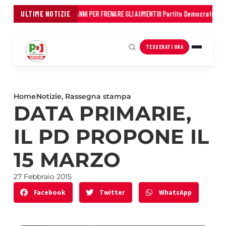
MUNI: 45 MILIONI IN TRE ANNI PER FRENARE GLI AUMENTI
ULTIME NOTIZIE
Il Partito Democratico della
TESSERATI ORA
Home
Notizie
,
Rassegna stampa
DATA PRIMARIE,
IL PD PROPONE IL
15 MARZO
27 Febbraio 2015
Facebook
Twitter
WhatsApp