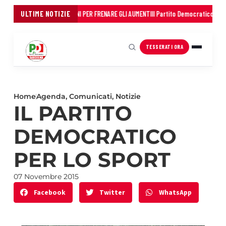
NI: 45 MILIONI IN TRE ANNI PER FRENARE GLI AUMENTI
ULTIME NOTIZIE
Il Partito Democratico della 
TESSERATI ORA
Home
Agenda
,
Comunicati
,
Notizie
IL PARTITO
DEMOCRATICO
PER LO SPORT
07 Novembre 2015
Facebook
Twitter
WhatsApp