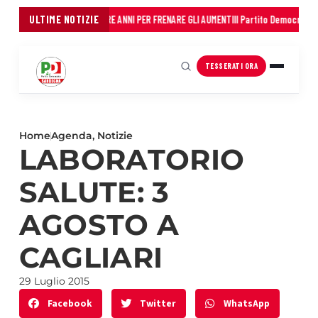
 COMUNI: 45 MILIONI IN TRE ANNI PER FRENARE GLI AUMENTI
ULTIME NOTIZIE
Il Partito Democratico d
TESSERATI ORA
Home
Agenda
,
Notizie
LABORATORIO
SALUTE: 3
AGOSTO A
CAGLIARI
29 Luglio 2015
Facebook
Twitter
WhatsApp