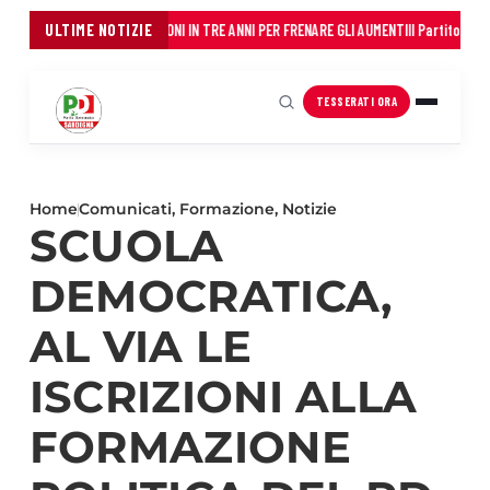
NCO DEI COMUNI: 45 MILIONI IN TRE ANNI PER FRENARE GLI AUMENTI
ULTIME NOTIZIE
Il Partito Democra
TESSERATI ORA
Home
Comunicati
,
Formazione
,
Notizie
SCUOLA
DEMOCRATICA,
AL VIA LE
ISCRIZIONI ALLA
FORMAZIONE