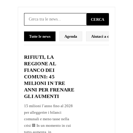
CERCA
Tutte le news
Agenda
Aiutaci a costruire il p
RIFIUTI, LA
REGIONE AL
FIANCO DEI
COMUNI: 45
MILIONI IN TRE
ANNI PER FRENARE
GLI AUMENTI
15 milioni l’anno fino al 2028
per alleggerire i bilanci
comunali e meno tasse nella
crisi 🟥 In un momento in cui
tutto aumenta, in...