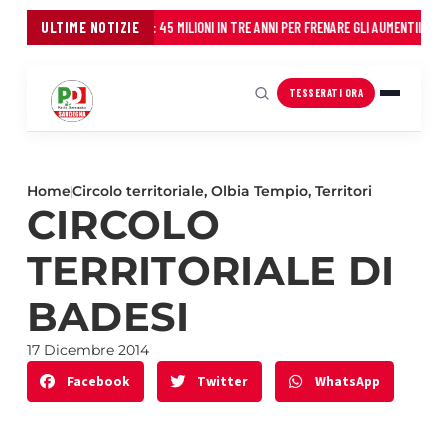
IONE AL FIANCO DEI COMUNI: 45 MILIONI IN TRE ANNI PER FRENARE GLI AUMENTI
ULTIME NOTIZIE
Il Parti
TESSERATI ORA
Home
Circolo territoriale
,
Olbia Tempio
,
Territori
CIRCOLO
TERRITORIALE DI
BADESI
17 Dicembre 2014
Facebook
Twitter
WhatsApp