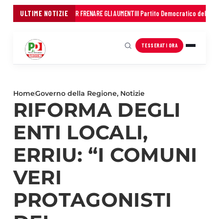
IONI IN TRE ANNI PER FRENARE GLI AUMENTI
ULTIME NOTIZIE
Il Partito Democratico della Sardegna 
TESSERATI ORA
Home
Governo della Regione
,
Notizie
RIFORMA DEGLI
ENTI LOCALI,
ERRIU: “I COMUNI
VERI
PROTAGONISTI