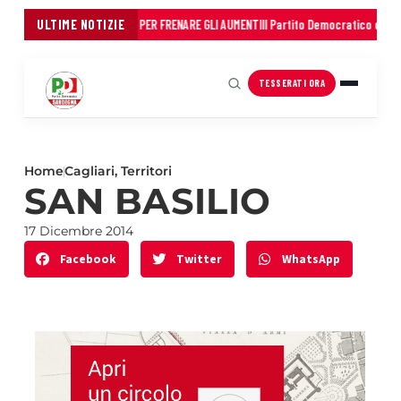
NI: 45 MILIONI IN TRE ANNI PER FRENARE GLI AUMENTI
ULTIME NOTIZIE
Il Partito Democratico della 
TESSERATI ORA
Home
Cagliari
,
Territori
SAN BASILIO
17 Dicembre 2014
Facebook
Twitter
WhatsApp