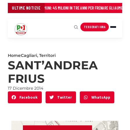
 REGIONE AL FIANCO DEI COMUNI: 45 MILIONI IN TRE ANNI PER FRENARE GLI AUMENTI
ULTIME NOTIZIE
Il P
TESSERATI ORA
Home
Cagliari
,
Territori
SANT’ANDREA
FRIUS
17 Dicembre 2014
Facebook
Twitter
WhatsApp